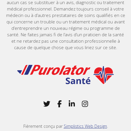
aucun cas se substituer à un avis, diagnostic ou traitement
médical professionnel. Demandez toujours conseil à votre
médecin ou à d’autres prestataires de soins qualifiés en ce
qui concerne un trouble ou un traitement médical ou avant
d’entreprendre un nouveau régime ou programme de
santé. Ne faites jamais fi de l’avis d’un praticien de la santé
et ne retardez pas une consultation professionnelle à
cause de quelque chose que vous liriez sur ce site.
Home
Twitter
(Opens in a new window)
Facebook
(Opens in a new win
LinkedIn
(Opens in a new 
Instagram
(Opens in a 
Fièrement conçu par
Simplistics Web Design
.