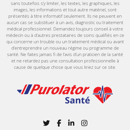
sans toutefois s’y limiter, les textes, les graphiques, les
images, les informations et tout autre matériel, sont
présentés à titre informatif seulement. Ils ne peuvent en
aucun cas se substituer à un avis, diagnostic ou traitement
médical professionnel. Demandez toujours conseil à votre
médecin ou à d’autres prestataires de soins qualifiés en ce
qui concerne un trouble ou un traitement médical ou avant
d’entreprendre un nouveau régime ou programme de
santé. Ne faites jamais fi de l’avis d’un praticien de la santé
et ne retardez pas une consultation professionnelle à
cause de quelque chose que vous liriez sur ce site.
Home
Twitter
(Opens in a new window)
Facebook
(Opens in a new win
LinkedIn
(Opens in a new 
Instagram
(Opens in a 