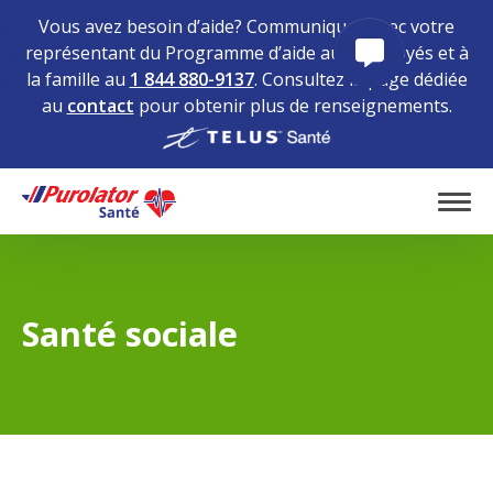
Vous avez besoin d’aide? Communiquez avec votre
représentant du Programme d’aide aux employés et à
Basculer 
la famille au
1 844 880-9137
. Consultez la page dédiée
au
contact
pour obtenir plus de renseignements.
Home
Tog
Santé sociale