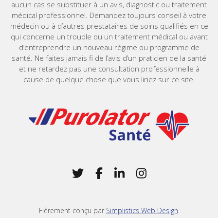
aucun cas se substituer à un avis, diagnostic ou traitement
médical professionnel. Demandez toujours conseil à votre
médecin ou à d’autres prestataires de soins qualifiés en ce
qui concerne un trouble ou un traitement médical ou avant
d’entreprendre un nouveau régime ou programme de
santé. Ne faites jamais fi de l’avis d’un praticien de la santé
et ne retardez pas une consultation professionnelle à
cause de quelque chose que vous liriez sur ce site.
Home
Twitter
(Opens in a new window)
Facebook
(Opens in a new win
LinkedIn
(Opens in a new 
Instagram
(Opens in a 
Fièrement conçu par
Simplistics Web Design
.