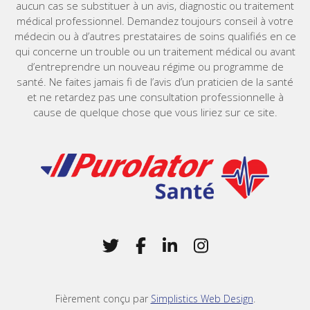
aucun cas se substituer à un avis, diagnostic ou traitement
médical professionnel. Demandez toujours conseil à votre
médecin ou à d’autres prestataires de soins qualifiés en ce
qui concerne un trouble ou un traitement médical ou avant
d’entreprendre un nouveau régime ou programme de
santé. Ne faites jamais fi de l’avis d’un praticien de la santé
et ne retardez pas une consultation professionnelle à
cause de quelque chose que vous liriez sur ce site.
Home
Twitter
(Opens in a new window)
Facebook
(Opens in a new win
LinkedIn
(Opens in a new 
Instagram
(Opens in a 
Fièrement conçu par
Simplistics Web Design
.