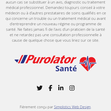
aucun cas se substituer à un avis, diagnostic ou traitement
médical professionnel. Demandez toujours conseil à votre
médecin ou à d’autres prestataires de soins qualifiés en ce
qui concerne un trouble ou un traitement médical ou avant
d’entreprendre un nouveau régime ou programme de
santé. Ne faites jamais fi de l’avis d’un praticien de la santé
et ne retardez pas une consultation professionnelle à
cause de quelque chose que vous liriez sur ce site.
Home
Twitter
(Opens in a new window)
Facebook
(Opens in a new win
LinkedIn
(Opens in a new 
Instagram
(Opens in a 
Fièrement conçu par
Simplistics Web Design
.