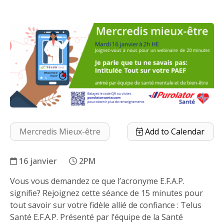
Mercredis Mieux-être
Add to Calendar
16 janvier
2PM
Vous vous demandez ce que l’acronyme E.F.A.P.
Séance sur le Programme d’aide aux emplo
signifie? Rejoignez cette séance de 15 minutes pour
tout savoir sur votre fidèle allié de confiance : Telus
Santé E.F.A.P. Présenté par l’équipe de la Santé