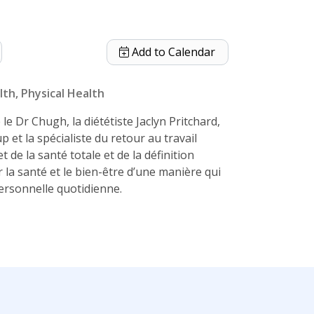
Add to Calendar
lth
Physical Health
le Dr Chugh, la diététiste Jaclyn Pritchard,
bjectifs SMART
 et la spécialiste du retour au travail
 de la santé totale et de la définition
 la santé et le bien-être d’une manière qui
personnelle quotidienne.