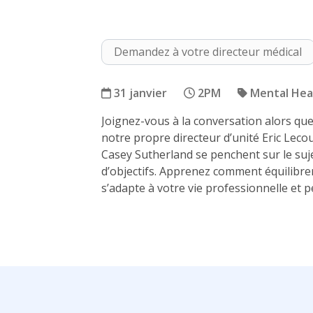
Demandez à votre directeur médical
31 janvier
2PM
Mental Hea
Joignez-vous à la conversation alors que 
Santé Totale & Définir des O
notre propre directeur d’unité Eric Lecoup
Casey Sutherland se penchent sur le sujet
d’objectifs. Apprenez comment équilibrer
s’adapte à votre vie professionnelle et 