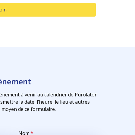
(Opens in a new window)
Join
vénement
énement à venir au calendrier de Purolator
mettre la date, l’heure, le lieu et autres
 moyen de ce formulaire.
Nom
*