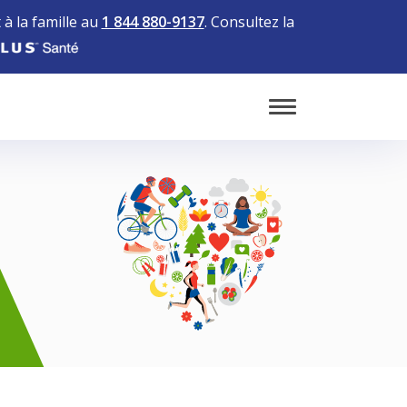
à la famille au
1 844 880-9137
. Consultez la
Toggle Mobile 