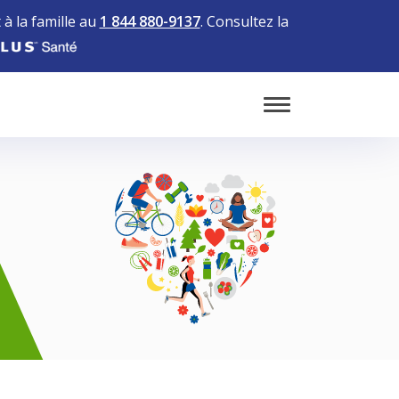
à la famille au
1 844 880-9137
. Consultez la
Toggle Mobile 