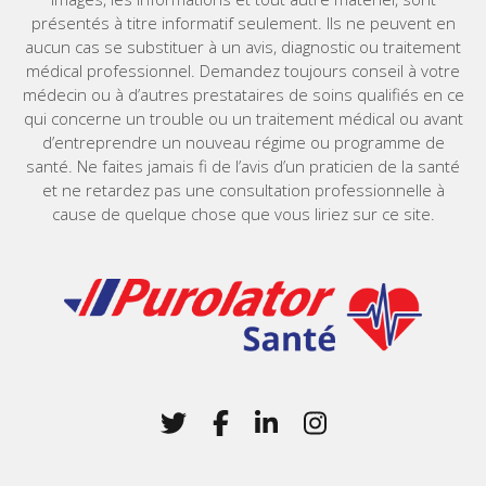
présentés à titre informatif seulement. Ils ne peuvent en
aucun cas se substituer à un avis, diagnostic ou traitement
médical professionnel. Demandez toujours conseil à votre
médecin ou à d’autres prestataires de soins qualifiés en ce
qui concerne un trouble ou un traitement médical ou avant
d’entreprendre un nouveau régime ou programme de
santé. Ne faites jamais fi de l’avis d’un praticien de la santé
et ne retardez pas une consultation professionnelle à
cause de quelque chose que vous liriez sur ce site.
Home
Twitter
(Opens in a new window)
Facebook
(Opens in a new win
LinkedIn
(Opens in a new 
Instagram
(Opens in a 