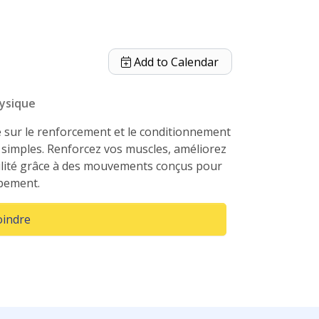
Add to Calendar
ysique
 sur le renforcement et le conditionnement
 et Conditionnement
 simples. Renforcez vos muscles, améliorez
ilité grâce à des mouvements conçus pour
ipement.
(Opens in a new window)
oindre