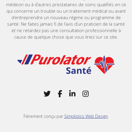
médecin ou à d’autres prestataires de soins qualifiés en ce
qui concerne un trouble ou un traitement médical ou avant
d’entreprendre un nouveau régime ou programme de
santé. Ne faites jamais fi de l’avis d’un praticien de la santé
et ne retardez pas une consultation professionnelle à
cause de quelque chose que vous liriez sur ce site.
Home
Twitter
(Opens in a new window)
Facebook
(Opens in a new win
LinkedIn
(Opens in a new 
Instagram
(Opens in a 
Fièrement conçu par
Simplistics Web Design
.