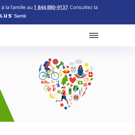
à la famille au
1 844 880-9137
. Consultez la
Toggle Mobile 