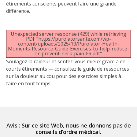
étirements conscients peuvent faire une grande
différence.
Unexpected server response (429) while retrieving
PDF "https://purolatorsante.com/wp-
content/uploads/2025/10/Purolator-Health-
Moments-Resource-Guide-Exercises-to-help-reduce-
or-prevent-neck-pain-FR.pdf".
Soulagez la raideur et sentez-vous mieux grâce à de
courts étirements — consultez le guide de ressources
sur la douleur au cou pour des exercices simples à
faire en tout temps.
Avis : Sur ce site Web, nous ne donnons pas de
conseils d’ordre médical.